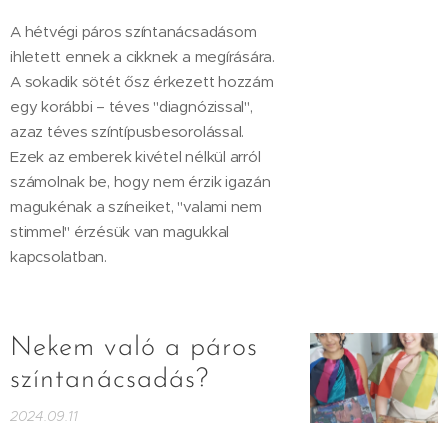
A hétvégi páros színtanácsadásom
ihletett ennek a cikknek a megírására.
A sokadik sötét ősz érkezett hozzám
egy korábbi – téves "diagnózissal",
azaz téves színtípusbesorolással.
Ezek az emberek kivétel nélkül arról
számolnak be, hogy nem érzik igazán
magukénak a színeiket, "valami nem
stimmel" érzésük van magukkal
kapcsolatban.
Nekem való a páros
színtanácsadás?
2024.09.11