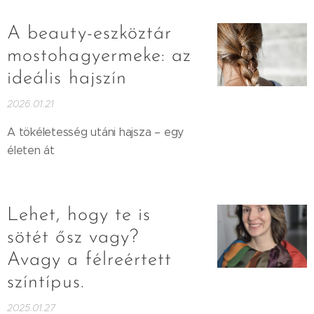
A beauty-eszköztár
mostohagyermeke: az
ideális hajszín
2026.01.21
A tökéletesség utáni hajsza – egy
életen át
Lehet, hogy te is
sötét ősz vagy?
Avagy a félreértett
színtípus.
2025.01.27