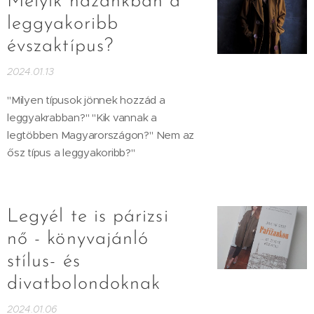
Melyik hazánkban a
leggyakoribb
évszaktípus?
2024.01.13
"Milyen típusok jönnek hozzád a
leggyakrabban?" "Kik vannak a
legtöbben Magyarországon?" Nem az
ősz típus a leggyakoribb?"
Legyél te is párizsi
nő - könyvajánló
stílus- és
divatbolondoknak
2024.01.06