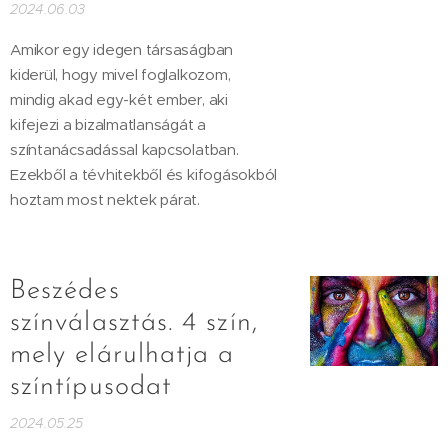
2024.06.03
Amikor egy idegen társaságban
kiderül, hogy mivel foglalkozom,
mindig akad egy-két ember, aki
kifejezi a bizalmatlanságát a
színtanácsadással kapcsolatban.
Ezekből a tévhitekből és kifogásokból
hoztam most nektek párat.
Beszédes
színválasztás. 4 szín,
mely elárulhatja a
színtípusodat
2024.05.25