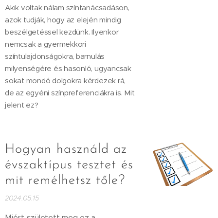
Akik voltak nálam színtanácsadáson,
azok tudják, hogy az elején mindig
beszélgetéssel kezdünk. Ilyenkor
nemcsak a gyermekkori
színtulajdonságokra, barnulás
milyenségére és hasonló, ugyancsak
sokat mondó dolgokra kérdezek rá,
de az egyéni színpreferenciákra is. Mit
jelent ez?
Hogyan használd az
évszaktípus tesztet és
mit remélhetsz tőle?
2024.05.15
Miért született meg ez a