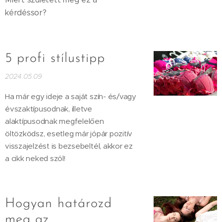
kérdéssor?
5 profi stílustipp
2024.05.09
Ha már egy ideje a saját szín- és/vagy
évszaktípusodnak, illetve
alaktípusodnak megfelelően
öltözködsz, esetleg már jópár pozitív
visszajelzést is bezsebeltél, akkor ez
a cikk neked szól!
Hogyan határozd
meg az