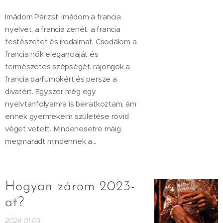
Imádom Párizst. Imádom a francia
nyelvet, a francia zenét, a francia
festészetet és irodalmat. Csodálom a
francia nők eleganciáját és
természetes szépségét, rajongok a
francia parfümökért és persze a
divatért. Egyszer még egy
nyelvtanfolyamra is beiratkoztam, ám
ennek gyermekeim születése rövid
véget vetett. Mindenesetre máig
megmaradt mindennek a...
Hogyan zárom 2023-
at?
2024.01.03