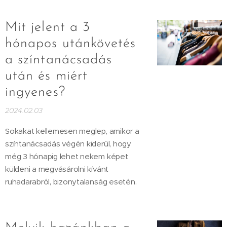
Mit jelent a 3
hónapos utánkövetés
a színtanácsadás
után és miért
ingyenes?
2024.02.03
Sokakat kellemesen meglep, amikor a
színtanácsadás végén kiderül, hogy
még 3 hónapig lehet nekem képet
küldeni a megvásárolni kívánt
ruhadarabról, bizonytalanság esetén.