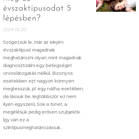
évszaktípusodat 5
lépésben?
2024.02.20
Szögezzük le, már az elején:
évszaktípust magadnak
meghatározni olyan, mint magadnak
diagnosztizálni egy betegséget
orvoslátogatás nélkül. Bizonyos
esetekben ezt nagyon könnyen
megtesszük, pl. egy nátha esetében,
de lássuk be, legtöbbször ez nem
ilyen egyszerű. Sok a tünet, a
megélésük pedig erősen szubjektív.
Így van ez a
színtípusmeghatározással...