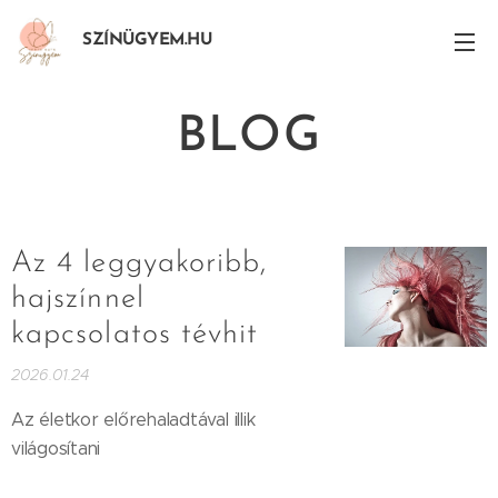
SZÍNÜGYEM.HU
BLOG
Az 4 leggyakoribb,
hajszínnel
kapcsolatos tévhit
2026.01.24
Az életkor előrehaladtával illik
világosítani