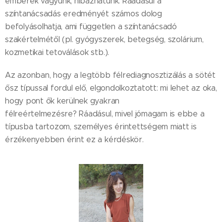
emberek vagyunk, hibázhatunk. Ráadásul a
színtanácsadás eredményét számos dolog
befolyásolhatja, ami független a színtanácsadó
szakértelmétől (pl. gyógyszerek, betegség, szolárium,
kozmetikai tetoválások stb.).
Az azonban, hogy a legtöbb félrediagnosztizálás a sötét
ősz típussal fordul elő, elgondolkoztatott: mi lehet az oka,
hogy pont ők kerülnek gyakran
félreértelmezésre? Ráadásul, mivel jómagam is ebbe a
típusba tartozom, személyes érintettségem miatt is
érzékenyebben érint ez a kérdéskör.