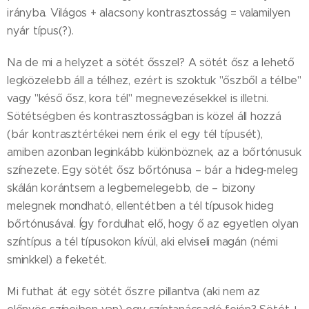
irányba. Világos + alacsony kontrasztosság = valamilyen
nyár típus(?).
Na de mi a helyzet a sötét ősszel? A sötét ősz a lehető
legközelebb áll a télhez, ezért is szoktuk "őszből a télbe"
vagy "késő ősz, kora tél" megnevezésekkel is illetni.
Sötétségben és kontrasztosságban is közel áll hozzá
(bár kontrasztértékei nem érik el egy tél típusét),
amiben azonban leginkább különböznek, az a bőrtónusuk
színezete. Egy sötét ősz bőrtónusa – bár a hideg-meleg
skálán korántsem a legbemelegebb, de – bizony
melegnek mondható, ellentétben a tél típusok hideg
bőrtónusával. Így fordulhat elő, hogy ő az egyetlen olyan
színtípus a tél típusokon kívül, aki elviseli magán (némi
sminkkel) a feketét.
Mi futhat át egy sötét őszre pillantva (aki nem az