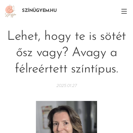
SZÍNÜGYEM.HU
Lehet, hogy te is sötét
ősz vagy? Avagy a
félreértett színtípus.
2025.01.27