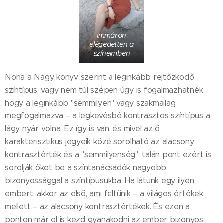
Immáron
elégedetten a
színeimben
Noha a Nagy könyv szerint a leginkább rejtőzködő
színtípus, vagy nem túl szépen úgy is fogalmazhatnék,
hogy a leginkább "semmilyen" vagy szakmailag
megfogalmazva – a legkevésbé kontrasztos színtípus a
lágy nyár volna. Ez így is van, és mivel az ő
karakterisztikus jegyeik közé sorolható az alacsony
kontrasztérték és a "semmilyenség", talán pont ezért is
sorolják őket be a színtanácsadók nagyobb
bizonyossággal a színtípusukba. Ha látunk egy ilyen
embert, akkor az első, ami feltűnik – a világos értékek
mellett – az alacsony kontrasztértékek. És ezen a
ponton már el is kezd gyanakodni az ember bizonyos