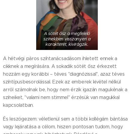
A sötét ősz a megfelelő
színekben visszanyeri a
karakterét, kivirágzik.
A hétvégi páros színtanácsadásom ihletett ennek a
cikknek a megírására. A sokadik sötét ősz érkezett
hozzám egy korábbi – téves "diagnózissal", azaz téves
színtípusbesorolással. Ezek az emberek kivétel nélkül
arról számolnak be, hogy nem érzik igazán magukénak a
színeiket, "valami nem stimmel" érzésük van magukkal
kapcsolatban.
És leszögezem: véletlenül sem a többi kollégám bántása
vagy lejáratása a célom, hiszen pontosan tudom, hogy