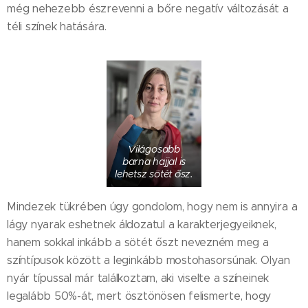
még nehezebb észrevenni a bőre negatív változását a
téli színek hatására.
Világosabb
barna hajjal is
lehetsz sötét ősz.
Mindezek tükrében úgy gondolom, hogy nem is annyira a
lágy nyarak eshetnek áldozatul a karakterjegyeiknek,
hanem sokkal inkább a sötét őszt nevezném meg a
színtípusok között a leginkább mostohasorsúnak. Olyan
nyár típussal már találkoztam, aki viselte a színeinek
legalább 50%-át, mert ösztönösen felismerte, hogy