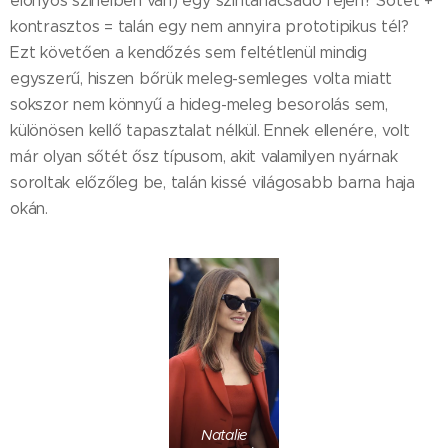
előnyös színeiben van) egy színtanácsadó fején? Sötét +
kontrasztos = talán egy nem annyira prototipikus tél?
Ezt követően a kendőzés sem feltétlenül mindig
egyszerű, hiszen bőrük meleg-semleges volta miatt
sokszor nem könnyű a hideg-meleg besorolás sem,
különösen kellő tapasztalat nélkül. Ennek ellenére, volt
már olyan sőtét ősz típusom, akit valamilyen nyárnak
soroltak előzőleg be, talán kissé világosabb barna haja
okán.
Natalie