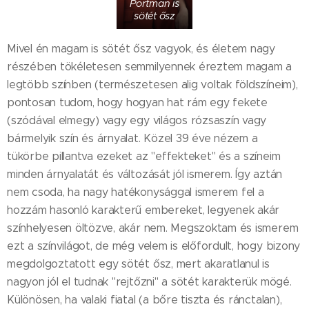
Portman is
sötét ősz
Mivel én magam is sötét ősz vagyok, és életem nagy
részében tökéletesen semmilyennek éreztem magam a
legtöbb színben (természetesen alig voltak földszíneim),
pontosan tudom, hogy hogyan hat rám egy fekete
(szódával elmegy) vagy egy világos rózsaszín vagy
bármelyik szín és árnyalat. Közel 39 éve nézem a
tükörbe pillantva ezeket az "effekteket" és a színeim
minden árnyalatát és változását jól ismerem. Így aztán
nem csoda, ha nagy hatékonysággal ismerem fel a
hozzám hasonló karakterű embereket, legyenek akár
színhelyesen öltözve, akár nem. Megszoktam és ismerem
ezt a színvilágot, de még velem is előfordult, hogy bizony
megdolgoztatott egy sötét ősz, mert akaratlanul is
nagyon jól el tudnak "rejtőzni" a sötét karakterük mögé.
Különösen, ha valaki fiatal (a bőre tiszta és ránctalan),