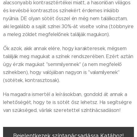
alacsonyabb kontrasztértékei miatt, a hasonlóan világos
és kevésbé kontrasztos színekért érdemes inkább
nyúlnia. DE olyan sötét ősszel én még nem találkoztam,
aki legalább a saját színei 30%-át viselte volna (többnyire
a meleg zöldet megfelelőnek találják magukon).
Ők azok, akik annak elére, hogy karakteresek, mégsem
találják meg magukat a színek rendszerében. Ezért aztán
úgy érzik magukat "semmilyennek" (a nem megfelelő
színekben), hogy valójában nagyon is "valamilyenek"
(sötétek, kontrasztosak).
Ha magadra ismertél a leírásokban, gondold át annak a
lehetőségét, hogy te is sötét ősz lehetsz. Ha segítségre
van szükséged, várlak szeretettel színtínácsadáson!
Bejelentkezek színtanácsadásra Katához!