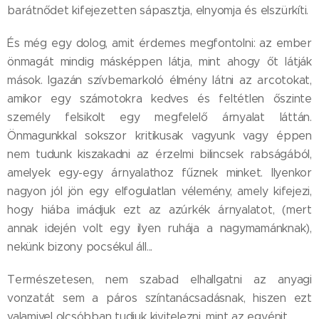
barátnődet kifejezetten sápasztja, elnyomja és elszürkíti.
És még egy dolog, amit érdemes megfontolni: az ember
önmagát mindig másképpen látja, mint ahogy őt látják
mások. Igazán szívbemarkoló élmény látni az arcotokat,
amikor egy számotokra kedves és feltétlen őszinte
személy felsikolt egy megfelelő árnyalat láttán.
Önmagunkkal sokszor kritikusak vagyunk vagy éppen
nem tudunk kiszakadni az érzelmi bilincsek rabságából,
amelyek egy-egy árnyalathoz fűznek minket. Ilyenkor
nagyon jól jön egy elfogulatlan vélemény, amely kifejezi,
hogy hiába imádjuk ezt az azúrkék árnyalatot, (mert
annak idején volt egy ilyen ruhája a nagymamánknak),
nekünk bizony pocsékul áll...
Természetesen, nem szabad elhallgatni az anyagi
vonzatát sem a páros színtanácsadásnak, hiszen ezt
valamivel olcsóbban tudjuk kivitelezni, mint az egyénit.