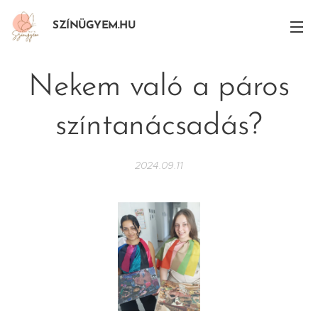
SZÍNÜGYEM.HU
Nekem való a páros
színtanácsadás?
2024.09.11