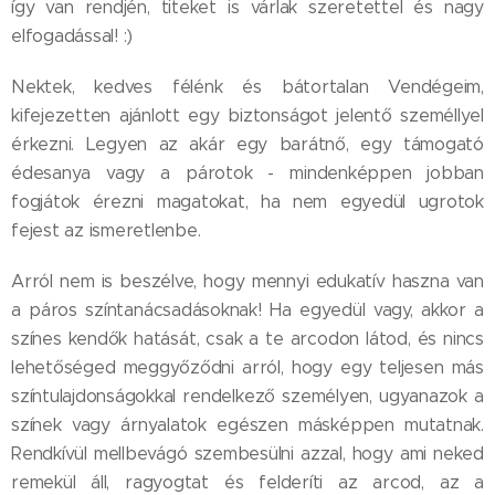
így van rendjén, titeket is várlak szeretettel és nagy
elfogadással! :)
Nektek, kedves félénk és bátortalan Vendégeim,
kifejezetten ajánlott egy biztonságot jelentő személlyel
érkezni. Legyen az akár egy barátnő, egy támogató
édesanya vagy a párotok - mindenképpen jobban
fogjátok érezni magatokat, ha nem egyedül ugrotok
fejest az ismeretlenbe.
Arról nem is beszélve, hogy mennyi edukatív haszna van
a páros színtanácsadásoknak! Ha egyedül vagy, akkor a
színes kendők hatását, csak a te arcodon látod, és nincs
lehetőséged meggyőződni arról, hogy egy teljesen más
színtulajdonságokkal rendelkező személyen, ugyanazok a
színek vagy árnyalatok egészen másképpen mutatnak.
Rendkívül mellbevágó szembesülni azzal, hogy ami neked
remekül áll, ragyogtat és felderíti az arcod, az a