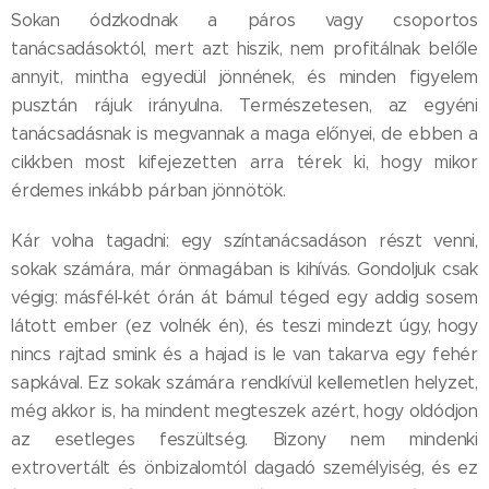
Sokan ódzkodnak a páros vagy csoportos
tanácsadásoktól, mert azt hiszik, nem profitálnak belőle
annyit, mintha egyedül jönnének, és minden figyelem
pusztán rájuk irányulna. Természetesen, az egyéni
tanácsadásnak is megvannak a maga előnyei, de ebben a
cikkben most kifejezetten arra térek ki, hogy mikor
érdemes inkább párban jönnötök.
Kár volna tagadni: egy színtanácsadáson részt venni,
sokak számára, már önmagában is kihívás. Gondoljuk csak
végig: másfél-két órán át bámul téged egy addig sosem
látott ember (ez volnék én), és teszi mindezt úgy, hogy
nincs rajtad smink és a hajad is le van takarva egy fehér
sapkával. Ez sokak számára rendkívül kellemetlen helyzet,
még akkor is, ha mindent megteszek azért, hogy oldódjon
az esetleges feszültség. Bizony nem mindenki
extrovertált és önbizalomtól dagadó személyiség, és ez