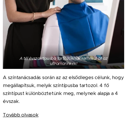
A tél évszaktípusba tartozóknak remekül áll az
ultramarinkék!
A színtanácsadás során az az elsődleges célunk, hogy
megállapítsuk, melyik színtípusba tartozol. 4 fő
színtípust különböztetünk meg, melynek alapja a 4
évszak.
Tovább olvasok