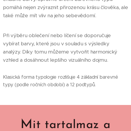
pomáhá nejen zvýraznit přirozenou krásu člověka, ale
také může mít vliv na jeho sebevědomí.
Při výběru oblečení nebo líčení se doporučuje
vybírat barvy, které jsou v souladu s výsledky
analýzy. Díky tomu můžeme vytvořit harmonický
vzhled a dosáhnout lepšího vizuálního dojmu.
Klasická forma typologie rozlišuje 4 základní barevné
typy (podle ročních období) a 12 podtypů.
M
it tartalmaz a