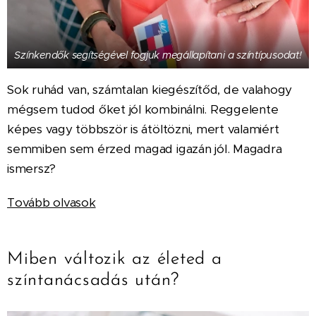
Színkendők segítségével fogjuk megállapítani a színtípusodat!
Sok ruhád van, számtalan kiegészítőd, de valahogy
mégsem tudod őket jól kombinálni. Reggelente
képes vagy többször is átöltözni, mert valamiért
semmiben sem érzed magad igazán jól. Magadra
ismersz?
Tovább olvasok
Miben változik az életed a
színtanácsadás után?