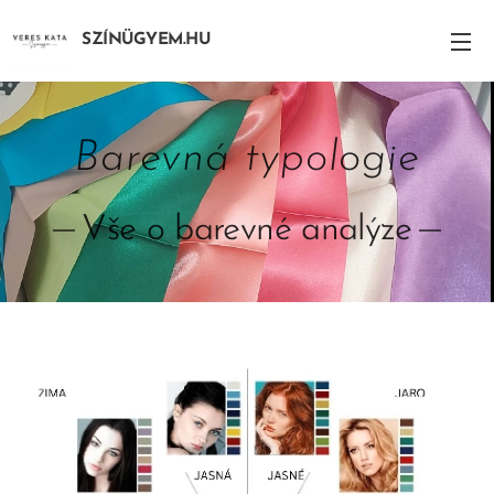
SZÍNÜGYEM.HU
Barevná typologie
Vše o barevné analýze