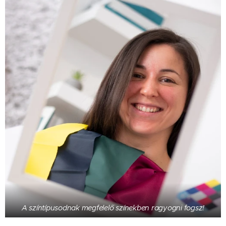
A színtípusodnak megfelelő színekben ragyogni fogsz!