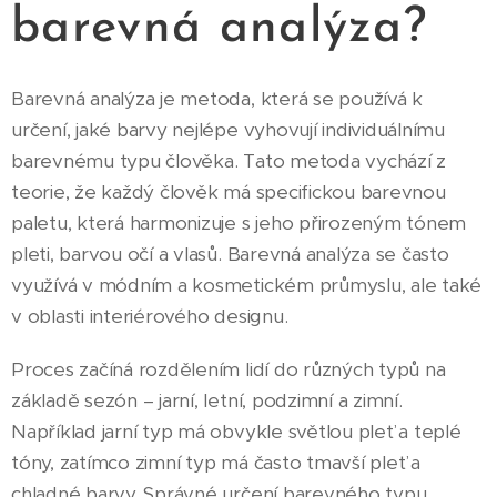
barevná analýza?
Barevná analýza je metoda, která se používá k
určení, jaké barvy nejlépe vyhovují individuálnímu
barevnému typu člověka. Tato metoda vychází z
teorie, že každý člověk má specifickou barevnou
paletu, která harmonizuje s jeho přirozeným tónem
pleti, barvou očí a vlasů. Barevná analýza se často
využívá v módním a kosmetickém průmyslu, ale také
v oblasti interiérového designu.
Proces začíná rozdělením lidí do různých typů na
základě sezón – jarní, letní, podzimní a zimní.
Například jarní typ má obvykle světlou pleť a teplé
tóny, zatímco zimní typ má často tmavší pleť a
chladné barvy. Správné určení barevného typu