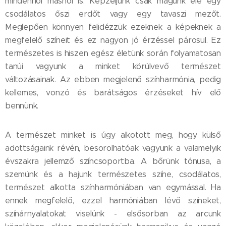
mindenhol máshol is. Képzeljünk csak magunk elé egy
csodálatos őszi erdőt vagy egy tavaszi mezőt.
Meglepően könnyen felidézzük ezeknek a képeknek a
megfelelő színeit és ez nagyon jó érzéssel párosul. Ez
természetes is hiszen egész életünk során folyamatosan
tanúi vagyunk a minket körülvevő természet
változásainak. Az ebben megjelenő színharmónia, pedig
kellemes, vonzó és barátságos érzéseket hív elő
bennünk.
A természet minket is úgy alkotott meg, hogy külső
adottságaink révén, besorolhatóak vagyunk a valamelyik
évszakra jellemző színcsoportba. A bőrünk tónusa, a
szemünk és a hajunk természetes színe, csodálatos,
természet alkotta színharmóniában van egymással. Ha
ennek megfelelő, ezzel harmóniában lévő színeket,
színárnyalatokat viselünk - elsősorban az arcunk