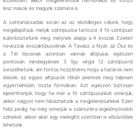
közelében, akkor megjelenésünk harmonikus és vonzó
lesz mások és magunk számára is.
A színtanácsadás során az az elsődleges célunk, hogy
megállapítsuk, melyik színtípusba tartozol. 4 fő színtípust
különböztetünk meg, melynek alapja a 4 évszak. Ezeket
nevezzük évszaktípusoknak. A Tavasz, a Nyár, az Ősz és
a Tél típusnak azonban vannak altípusai, egészen
pontosan mindegyiknek 3. Így végül 12 színtípusról
beszélhetünk, ám fontos hozzátenni, hogy a határok nem
élesek, az egyes altípusok ritkán jelennek meg teljesen
egyértelműen, tiszta formában. Azt egészen biztosan
kijelenthetjük, hogy ha már a fő színtípusunkat ismerjük,
akkor nagyot nem hibázhatunk a megjelenésünkkel. Ezen
felül pedig, ha még ismerjük a számunkra legelőnyösebb
színeket, akkor akár egy melegítő szettben is elbűvölőek
lehetünk.