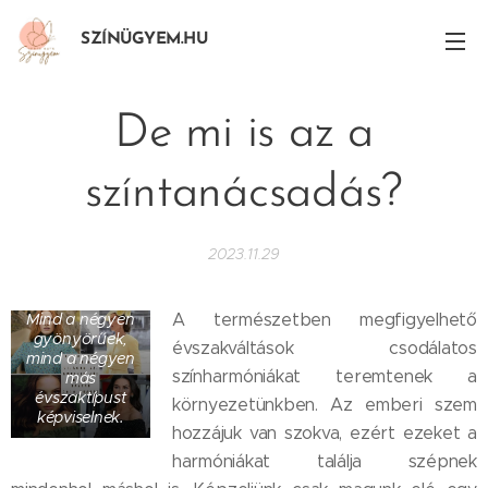
SZÍNÜGYEM.HU
De mi is az a
színtanácsadás?
2023.11.29
A természetben megfigyelhető
Mind a négyen
gyönyörűek,
évszakváltások csodálatos
mind a négyen
színharmóniákat teremtenek a
más
évszaktípust
környezetünkben. Az emberi szem
képviselnek.
hozzájuk van szokva, ezért ezeket a
harmóniákat találja szépnek