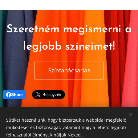
Szeretném megismerni a
legjobb színeimet!
Színtanácsadás
Share
Sütiket használunk, hogy biztosítsuk a weboldal megfelelő
© 2023 Veres Kata Szín-, és stílustanácsadás. Minden jog
működését és biztonságát, valamint hogy a lehető legjobb
fenntartva!
felhasználói élményt kínáljuk Neked.