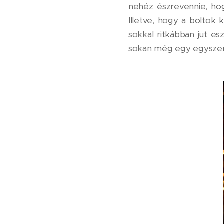
nehéz észrevennie, hog
Illetve, hogy a boltok 
sokkal ritkábban jut es
sokan még egy egyszerű 