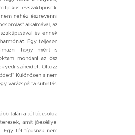
otipikus évszaktípusok,
k nem nehéz észrevenni.
esorolás" alkalmával, az
vszaktípusával és ennek
 harmóniát. Egy teljesen
lmazni, hogy miért is
szoktam mondani az ősz
egyedi színeidet. Öltözz
őrödet!" Különösen a nem
gy varázspálca-suhintás.
ább talán a tél típusokra
eresek, amit jóeséllyel
s. Egy tél típusnak nem