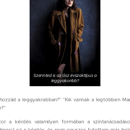
Szerinted is az ősz évszaktípus a
leggyakoribb?
k hozzád a leggyakrabban?" "Kik vannak a legtöbben M
b?"
zor a kérdés valamilyen formában a színtanácsadás
elmerül ez a kérdés, és nem egyszer futottam már bel