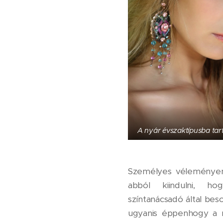
A nyár évszaktípusba tar
Személyes véleményem
abból kiindulni, h
színtanácsadó által beso
ugyanis éppenhogy a 