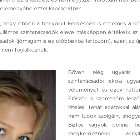
véleményébe ezzel kapcsolatban.
, hogy ebben a bonyolult kérdésben is érdemes a két 
hullámos színtanácsadók eleve másképpen értékelik az 
adók (jómagam is ez utóbbiakba tartozom), ezért az új
n nem foglalkoznék.
Bőven elég ugyanis,
színtanácsadói iskola ugy
véleményét és ezek hátter
Először is szeretném lesz
hiteles, tehát adatokkal alá
nem tudok szolgálni, ahog
Biztos vagyok benne, h
megkérdeznénk, annyif