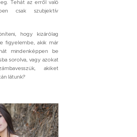
g. Tehát az erről való
ppen csak szubjektív
níteni, hogy kizárólag
-e figyelembe, akik már
tehát mindenképpen be
sba sorolva, vagy azokat
ámbavesszük, akiket
cán látunk?