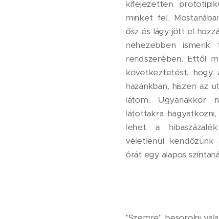
kifejezetten prototip
minket fel. Mostanába
ősz és lágy jött el hozz
nehezebben ismerik 
rendszerében. Ettől 
következtetést, hogy 
hazánkban, hiszen az ut
látom. Ugyanakkor n
látottakra hagyatkozni
lehet a hibaszázalé
véletlenül kendőzünk 
órát egy alapos színtaná
"Szemre" besorolni val