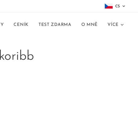
CS
TY
CENÍK
TEST ZDARMA
O MNĚ
VÍCE
koribb