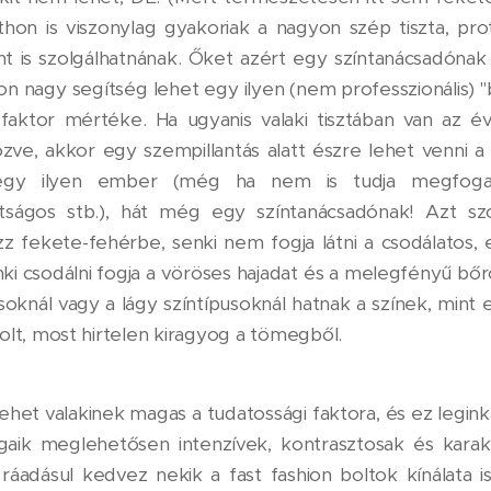
hon is viszonylag gyakoriak a nagyon szép tiszta, prot
nt is szolgálhatnának. Őket azért egy színtanácsadóna
n nagy segítség lehet egy ilyen (nem professzionális) "b
 faktor mértéke. Ha ugyanis valaki tisztában van az é
zve, akkor egy szempillantás alatt észre lehet venni a
k egy ilyen ember (még ha nem is tudja megfoga
átságos stb.), hát még egy színtanácsadónak! Azt 
z fekete-fehérbe, senki nem fogja látni a csodálatos, 
ki csodálni fogja a vöröses hajadat és a melegfényű b
soknál vagy a lágy színtípusoknál hatnak a színek, mint e
olt, most hirtelen kiragyog a tömegből.
lehet valakinek magas a tudatossági faktora, és ez legink
gaik meglehetősen intenzívek, kontrasztosak és karakt
ráadásul kedvez nekik a fast fashion boltok kínálata i