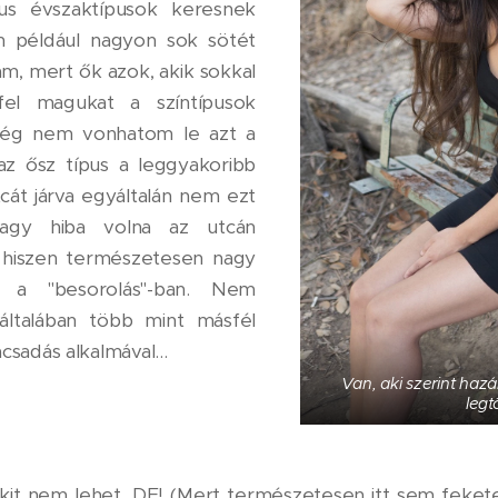
ikus évszaktípusok keresnek
n például nagyon sok sötét
ám, mert ők azok, akik sokkal
fel magukat a színtípusok
még nem vonhatom le azt a
az ősz típus a leggyakoribb
cát járva egyáltalán nem ezt
agy hiba volna az utcán
, hiszen természetesen nagy
k a "besorolás"-ban. Nem
általában több mint másfél
csadás alkalmával...
Van, aki szerint haz
legt
akit nem lehet, DE! (Mert természetesen itt sem fekete