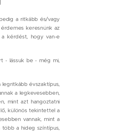
pedig a ritkább és/vagy
l érdemes keresnünk az
 a kérdést, hogy van-e
 - lássuk be - még mi,
 legritkább évszaktípus,
 vannak a legkevesebben,
, mint azt hangoztatni
lő, különös tekintettel a
vesebben vannak, mint a
több a hideg színtípus,