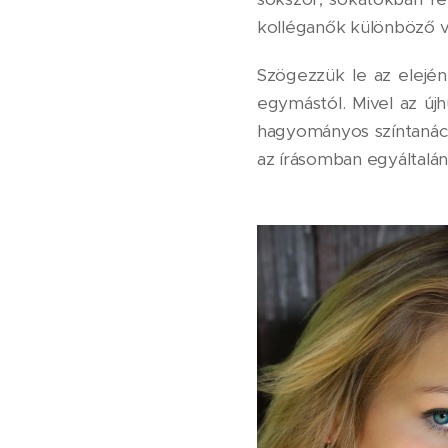
kolléganők különböző 
Szögezzük le az elején
egymástól. Mivel az új
hagyományos színtanács
az írásomban egyáltalá