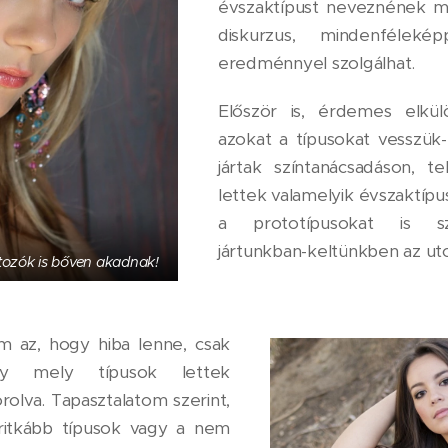
évszaktípust neveznének me
diskurzus, mindenféleké
eredménnyel szolgálhat.
Először is, érdemes elkülö
azokat a típusokat vesszük
jártak színtanácsadáson, 
lettek valamelyik évszaktípu
a prototípusokat is sz
jártunkban-keltünkben az ut
tozók is bőven akadnak!
 az, hogy hiba lenne, csak
ogy mely típusok lettek
rolva. Tapasztalatom szerint,
ritkább típusok vagy a nem