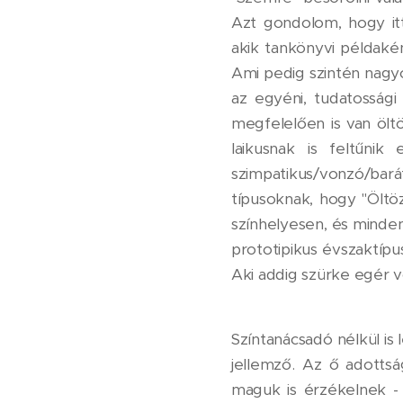
Azt gondolom, hogy itt
akik tankönyvi példaké
Ami pedig szintén nagyo
az egyéni, tudatossági
megfelelően is van öltö
laikusnak is feltűni
szimpatikus/vonzó/bar
típusoknak, hogy "Öltöz
színhelyesen, és minden
prototipikus évszaktípu
Aki addig szürke egér v
Színtanácsadó nélkül is 
jellemző. Az ő adottsá
maguk is érzékelnek - 