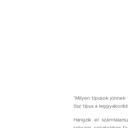
"Milyen típusok jönne
ősz típus a leggyakorib
Hangzik el számtalans
sokszor, sokatokban f