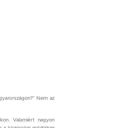
agyarországon?" Nem az
okon. Valamiért nagyon
e a közösségi médiában