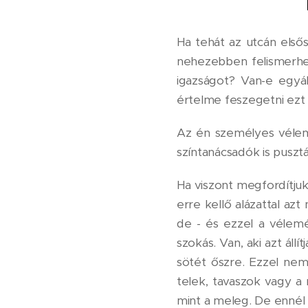
Ha tehát az utcán első
nehezebben felismerhe
igazságot? Van-e egyá
értelme feszegetni ezt
Az én személyes vélem
színtanácsadók is puszt
Ha viszont megfordítjuk
erre kellő alázattal az
de - és ezzel a vélem
szokás. Van, aki azt áll
sötét őszre. Ezzel nem
telek, tavaszok vagy a
mint a meleg. De ennél