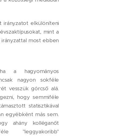
irányzatot elkülöníteni
évszaktípusokat, mint a
 irányzattal most ebben
 ha a hagyományos
ancsak nagyon sokféle
ét vesszük górcső alá.
ögezni, hogy semmiféle
támasztott statisztikával
yan egyébként más sem.
ogy ahány kolléganőt
éle "leggyakoribb"