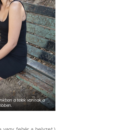
ánkban a telek vannak a
öbben.
 vagy fehér a helyzet.)