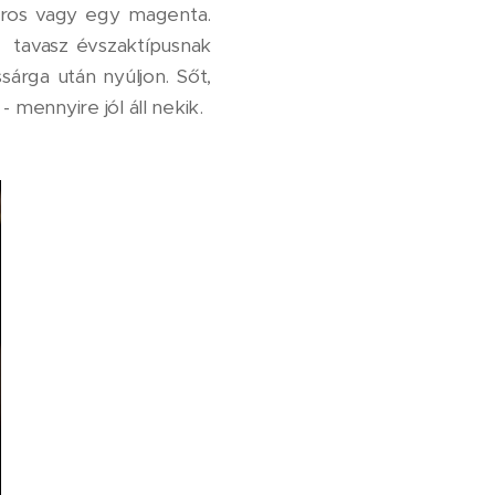
piros vagy egy magenta.
gy tavasz évszaktípusnak
sárga után nyúljon. Sőt,
 mennyire jól áll nekik.