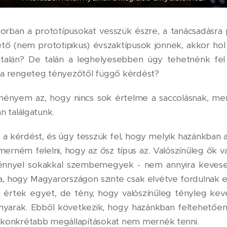
sorban a prototípusokat vesszük észre, a tanácsadásra 
tő (nem prototipikus) évszaktípusok jönnek, akkor ho
ltalán? De talán a leghelyesebben úgy tehetnénk fel
 a rengeteg tényezőtől függő kérdést?
ényem az, hogy nincs sok értelme a saccolásnak, mert
án találgatunk.
 a kérdést, és úgy tesszük fel, hogy melyik hazánkban a
t merném felelni, hogy az ősz típus az. Valószínűleg ők
énnyel sokakkal szembemegyek - nem annyira kevesen
ítja, hogy Magyarországon szinte csak elvétve fordulnak e
 értek egyet, de tény, hogy valószínűleg tényleg ke
 nyarak. Ebből következik, hogy hazánkban feltehetően 
 konkrétabb megállapításokat nem mernék tenni.