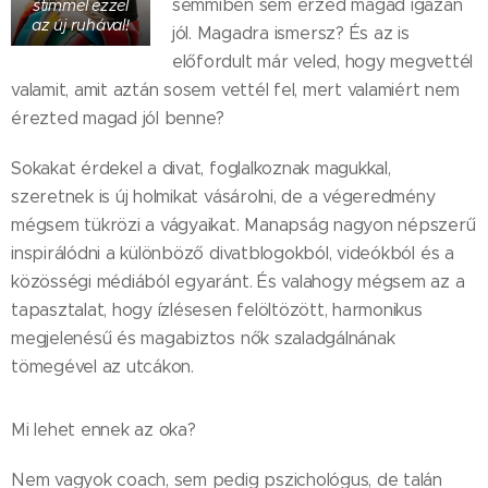
semmiben sem érzed magad igazán
stimmel ezzel
az új ruhával!
jól. Magadra ismersz? És az is
előfordult már veled, hogy megvettél
valamit, amit aztán sosem vettél fel, mert valamiért nem
érezted magad jól benne?
Sokakat érdekel a divat, foglalkoznak magukkal,
szeretnek is új holmikat vásárolni, de a végeredmény
mégsem tükrözi a vágyaikat. Manapság nagyon népszerű
inspirálódni a különböző divatblogokból, videókból és a
közösségi médiából egyaránt. És valahogy mégsem az a
tapasztalat, hogy ízlésesen felöltözött, harmonikus
megjelenésű és magabiztos nők szaladgálnának
tömegével az utcákon.
Mi lehet ennek az oka?
Nem vagyok coach, sem pedig pszichológus, de talán