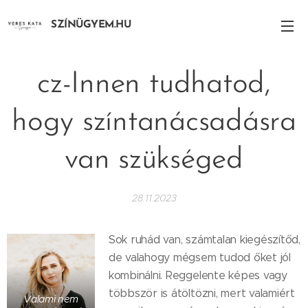
SZÍNÜGYEM.HU
cz-Innen tudhatod,
hogy színtanácsadásra
van szükséged
28.11.2023
Sok ruhád van, számtalan kiegészítőd,
de valahogy mégsem tudod őket jól
kombinálni. Reggelente képes vagy
többször is átöltözni, mert valamiért
Valami nem