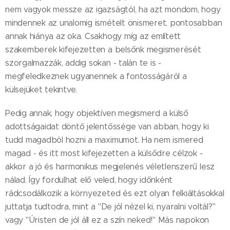
nem vagyok messze az igazságtól, ha azt mondom, hogy
mindennek az unalomig ismételt önismeret, pontosabban
annak hiánya az oka. Csakhogy míg az említett
szakemberek kifejezetten a belsőnk megismerését
szorgalmazzák, addig sokan - talán te is -
megfeledkeznek ugyanennek a fontosságáról a
külsejüket tekintve.
Pedig annak, hogy objektíven megismerd a külső
adottságaidat döntő jelentőssége van abban, hogy ki
tudd magadból hozni a maximumot. Ha nem ismered
magad - és itt most kifejezetten a külsődre célzok -
akkor a jó és harmonikus megjelenés véletlenszerű lesz
nálad. Így fordulhat elő veled, hogy időnként
rádcsodálkozik a környezeted és ezt olyan felkiáltásokkal
juttatja tudtodra, mint a "De jól nézel ki, nyaralni voltál?"
vagy "Úristen de jól áll ez a szín neked!" Más napokon