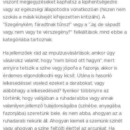
viszont megjegyzéseket kaphatsz a kipihentségedre
vagy az egészségi állapotodra vonatkozóan (hiszen nem
szokás a másik külsejét kifejezetten kritizálni). A
"Szegénykém, fáradtnak tűnsz!" vagy a "Jaj, de sápadt
vagy, nem vagy te vérszegény?" felkiáltások, mind ebbe a
kategóriába tartoznak.
Ha jellemzőek rád az impulzusvásárlások, amikor úgy
vásárolsz valamit, hogy "nem bírod ott hagyni", mert
annyira tetszik a színe vagy jópofa a fazonja, akkor is
érdemes elgondolkodni egy kicsit. Utána is hasonló
lelkesedéssel viseled ezeket a darabokat, vagy
alábbhagy a lelkesedésed? Ilyenkor többnyire az
történik, hogy valójában a ruhadarabba vagy annak
valamilyen jellemző tulajdonságába (színébe, anyagába,
fazonjába) szeretünk bele, és nem abba, ahogyan az a
ruhadarab nekünk áll. Ahogyan kiemeli a szemünk színét
vagy ahogyan a színe feltölti élettel az arcunkat. Ha