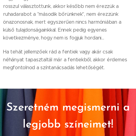
rosszul választottunk, akkor később nem érezzük a
ruhadarabot a "második bőrünknek", nem érezzünk
önazonosnak, mert egyszerűen nincs harmóniában a
külső tulajdonságainkkal. Ennek pedig egyenes
következménye, hogy nem is fogjuk hordani...
Ha tehát jellemzőek rád a fentiek vagy akár csak
néhányat tapasztaltál már a fentiekből, akkor érdemes
megfontolnod a színtanácsadás lehetőségét.
Szeretném megismerni a
legjobb színeimet!