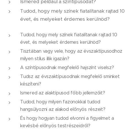
Ismered például a színtípusodat?
Tudod, hogy mely színek fiatalítanak rajtad 10
évet, és melyeket érdemes kerülnöd?
Tudod, hogy mely színek fiatalítanak rajtad 10
évet, és melyeket érdemes kerülnöd?
Tisztában vagy vele, hogy az évszaktípusodhoz
milyen stílus illik igazán?
A színtípusodnak megfelelő hajszínt viselsz?
Tudsz az évszaktípusodnak megfelelő sminket
készíteni?
Ismered az alaktípusod főbb jellemzőit?
Tudod, hogy milyen fazonokkal tudod
hangsúlyozni az alakod előnyös részeit?
És hogy hogyan tudod elvonni a figyelmet a
kevésbé előnyös testrészeidről?