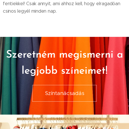
fentiekkel! Csak annyit, ami ahhoz kell, hogy elragadóan
csinos legyél minden nap.
Szeretném megismerni a
legjobb színeimet!
Színtanácsadás