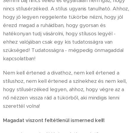
Semmi baj nincs veled és egyáltalán nem igaz, hogy
nincs stílusérzéked. A stílus ugyanis tanulható. Ahhoz,
hogy jó legyen reggelente tükörbe nézni, hogy jól
érezd magad a ruháidban, hogy gyorsan és
hatékonyan tudj vásárolni, hogy stílusos legyél -
ehhez valójában csak egy kis tudatosságra van
szükséged! Tudatosságra - mégpedig önmagaddal
kapcsolatban!
Nem kell értened a divathoz, nem kell értened a
stílushoz, nem kell értened a színekhez és nem kell,
hogy stílusérzéked legyen, ahhoz, hogy végre az a
nő nézzen vissza rád a tükörből, aki mindigis lenni
szerettél volna!
Magadat viszont feltétlenül ismerned kell!