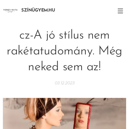
SZÍNÜGYEM.HU
cz-A jó stílus nem
rakétatudomány. Még
neked sem az!
03.12.2023