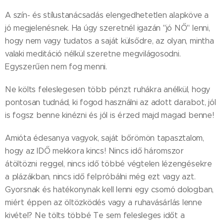
A szín- és stílustanácsadás elengedhetetlen alapköve a
jó megjelenésnek. Ha úgy szeretnél igazán "jó NŐ" lenni,
hogy nem vagy tudatos a saját külsődre, az olyan, mintha
valaki meditáció nélkül szeretne megvilágosodni.
Egyszerűen nem fog menni.
Ne költs feleslegesen több pénzt ruhákra anélkül, hogy
pontosan tudnád, ki fogod használni az adott darabot, jól
is fogsz benne kinézni és jól is érzed majd magad benne!
Amióta édesanya vagyok, saját bőrömön tapasztalom,
hogy az IDŐ mekkora kincs! Nincs idő háromszor
átöltözni reggel, nincs idő többé végtelen lézengésekre
a plázákban, nincs idő felpróbálni még ezt vagy azt.
Gyorsnak és hatékonynak kell lenni egy csomó dologban,
miért éppen az öltözködés vagy a ruhavásárlás lenne
kivétel? Ne tölts többé Te sem felesleges időt a