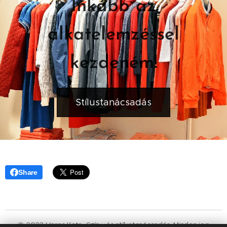
Inkább az
alkatelemzéssel
kezdeném!
Stílustanácsadás
Share
© 2023 Veres Kata Szín-, és stílustanácsadás. Minden jog