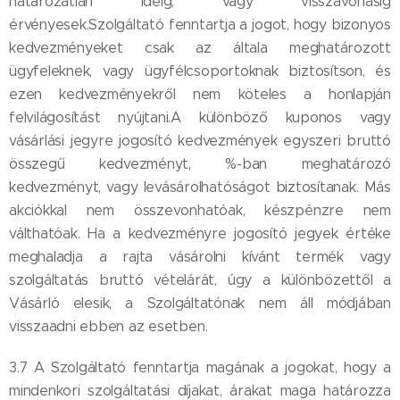
határozatlan ideig, vagy visszavonásig
érvényesek.Szolgáltató fenntartja a jogot, hogy bizonyos
kedvezményeket csak az általa meghatározott
ügyfeleknek, vagy ügyfélcsoportoknak biztosítson, és
ezen kedvezményekről nem köteles a honlapján
felvilágosítást nyújtani.A különböző kuponos vagy
vásárlási jegyre jogosító kedvezmények egyszeri bruttó
összegű kedvezményt, %-ban meghatározó
kedvezményt, vagy levásárolhatóságot biztosítanak. Más
akciókkal nem összevonhatóak, készpénzre nem
válthatóak. Ha a kedvezményre jogosító jegyek értéke
meghaladja a rajta vásárolni kívánt termék vagy
szolgáltatás bruttó vételárát, úgy a különbözettől a
Vásárló elesik, a Szolgáltatónak nem áll módjában
visszaadni ebben az esetben.
3.7 A Szolgáltató fenntartja magának a jogokat, hogy a
mindenkori szolgáltatási díjakat, árakat maga határozza