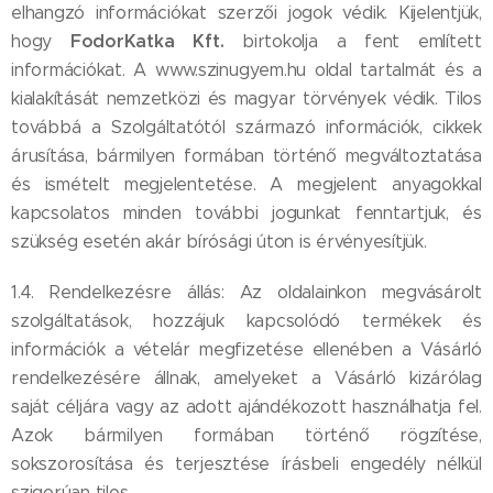
elhangzó információkat szerzői jogok védik. Kijelentjük,
FodorKatka Kft.
hogy
birtokolja a fent említett
információkat. A www.szinugyem.hu oldal tartalmát és a
kialakítását nemzetközi és magyar törvények védik. Tilos
továbbá a Szolgáltatótól származó információk, cikkek
árusítása, bármilyen formában történő megváltoztatása
és ismételt megjelentetése. A megjelent anyagokkal
kapcsolatos minden további jogunkat fenntartjuk, és
szükség esetén akár bírósági úton is érvényesítjük.
1.4. Rendelkezésre állás: Az oldalainkon megvásárolt
szolgáltatások, hozzájuk kapcsolódó termékek és
információk a vételár megfizetése ellenében a Vásárló
rendelkezésére állnak, amelyeket a Vásárló kizárólag
saját céljára vagy az adott ajándékozott használhatja fel.
Azok bármilyen formában történő rögzítése,
sokszorosítása és terjesztése írásbeli engedély nélkül
szigorúan tilos.