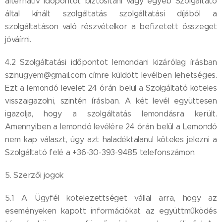
alternatív időpontot biztosítani vagy egyéb Szolgáltató
által kínált szolgáltatás szolgáltatási díjából a
szolgáltatáson való részvételkor a befizetett összeget
jóváírni.
4.2 Szolgáltatási időpontot lemondani kizárólag írásban
szinugyem@gmail.com címre küldött levélben lehetséges.
Ezt a lemondó levelet 24 órán belül a Szolgáltató köteles
visszaigazolni, szintén írásban. A két levél együttesen
igazolja, hogy a szolgáltatás lemondásra került.
Amennyiben a lemondó levélére 24 órán belül a Lemondó
nem kap választ, úgy azt haladéktalanul köteles jelezni a
Szolgáltató felé a +36-30-393-9485 telefonszámon.
5. Szerzői jogok
5.1 A Ügyfél kötelezettséget vállal arra, hogy az
eseményeken kapott információkat az együttműködés