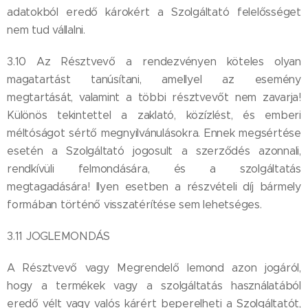
adatokból eredő károkért a Szolgáltató felelősséget
nem tud vállalni.
3.10 Az Résztvevő a rendezvényen köteles olyan
magatartást tanúsítani, amellyel az esemény
megtartását, valamint a többi résztvevőt nem zavarja!
Különös tekintettel a zaklató, közízlést, és emberi
méltóságot sértő megnyilvánulásokra. Ennek megsértése
esetén a Szolgáltató jogosult a szerződés azonnali,
rendkívüli felmondására, és a szolgáltatás
megtagadására! Ilyen esetben a részvételi díj bármely
formában történő visszatérítése sem lehetséges.
3.11 JOGLEMONDÁS
A Résztvevő vagy Megrendelő lemond azon jogáról,
hogy a termékek vagy a szolgáltatás használatából
eredő vélt vagy valós kárért beperelheti a Szolgáltatót,