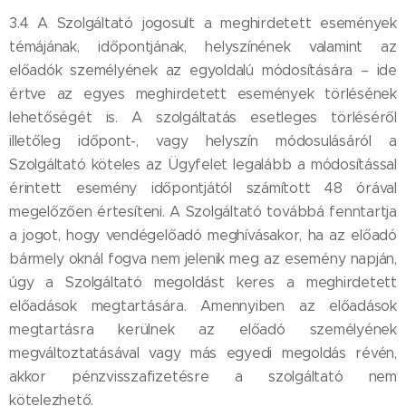
3.4 A Szolgáltató jogosult a meghirdetett események
témájának, időpontjának, helyszínének valamint az
előadók személyének az egyoldalú módosítására – ide
értve az egyes meghirdetett események törlésének
lehetőségét is. A szolgáltatás esetleges törléséről
illetőleg időpont-, vagy helyszín módosulásáról a
Szolgáltató köteles az Ügyfelet legalább a módosítással
érintett esemény időpontjától számított 48 órával
megelőzően értesíteni. A Szolgáltató továbbá fenntartja
a jogot, hogy vendégelőadó meghívásakor, ha az előadó
bármely oknál fogva nem jelenik meg az esemény napján,
úgy a Szolgáltató megoldást keres a meghirdetett
előadások megtartására. Amennyiben az előadások
megtartásra kerülnek az előadó személyének
megváltoztatásával vagy más egyedi megoldás révén,
akkor pénzvisszafizetésre a szolgáltató nem
kötelezhető.