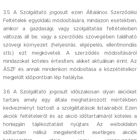
3.5 A Szolgáltató jogosult ezen Általános Szerződési
Feltételek egyoldalú módosítására, mindazon esetekben,
amikor a gazdasági, vagy szolgáltatási feltételeiben
változás áll be, vagy a szerződés szövegében található
szövegi környezet (helyesírás, elgépelés, ellentmondás
stb.) ezt megköveteli. A szerződés módosításáról
mindazokat köteles értesíteni, akiket aktuálisan érint. Az
ÁSZF és annak mindenkori módosítása a közzétételkor
megjelölt időpontban lép hatályba.
3.6 A Szolgáltató jogosult időszakosan olyan akciókat
tartani, amely egy általa meghatározott mértékben
kedvezményt biztosít a szolgáltatások listaáraiból. Ezen
akciók feltételeiről és az akció időtartalmáról köteles a
honlapján tájékoztatást nyújtani. Az weboldalon
időtartam nélkül megjelenített esetleges akciók