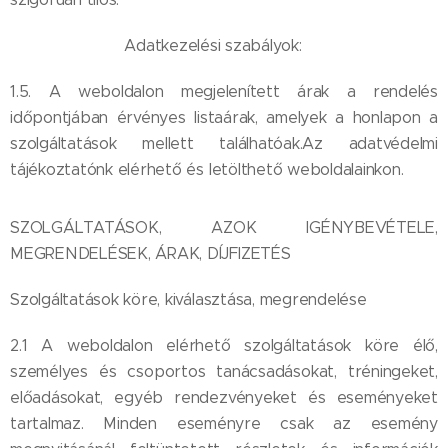
Adatkezelési szabályok:
1.5. A weboldalon megjelenített árak a rendelés
időpontjában érvényes listaárak, amelyek a honlapon a
szolgáltatások mellett találhatóak.Az adatvédelmi
tájékoztatónk elérhető és letölthető weboldalainkon.
SZOLGÁLTATÁSOK, AZOK IGÉNYBEVÉTELE,
MEGRENDELÉSEK, ÁRAK, DÍJFIZETÉS
Szolgáltatások köre, kiválasztása, megrendelése
2.1 A weboldalon elérhető szolgáltatások köre élő,
személyes és csoportos tanácsadásokat, tréningeket,
előadásokat, egyéb rendezvényeket és eseményeket
tartalmaz. Minden eseményre csak az esemény