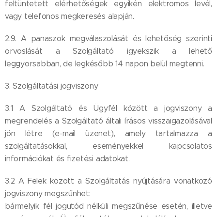
feltüntetett elérhetőségek egyikén elektromos levél,
vagy telefonos megkeresés alapján.
2.9. A panaszok megválaszolását és lehetőség szerinti
orvoslását a Szolgáltató igyekszik a lehető
leggyorsabban, de legkésőbb 14 napon belül megtenni.
3. Szolgáltatási jogviszony
3.1 A Szolgáltató és Ügyfél között a jogviszony a
megrendelés a Szolgáltató általi írásos visszaigazolásával
jön létre (e-mail üzenet), amely tartalmazza a
szolgáltatásokkal, eseményekkel kapcsolatos
információkat és fizetési adatokat.
3.2 A Felek között a Szolgáltatás nyújtására vonatkozó
jogviszony megszűnhet:
bármelyik fél jogutód nélküli megszűnése esetén, illetve