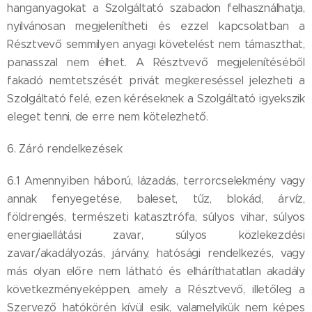
hanganyagokat a Szolgáltató szabadon felhasználhatja,
nyilvánosan megjelenítheti és ezzel kapcsolatban a
Résztvevő semmilyen anyagi követelést nem támaszthat,
panasszal nem élhet. A Résztvevő megjelenítéséből
fakadó nemtetszését privát megkereséssel jelezheti a
Szolgáltató felé, ezen kéréseknek a Szolgáltató igyekszik
eleget tenni, de erre nem kötelezhető.
6. Záró rendelkezések
6.1 Amennyiben háború, lázadás, terrorcselekmény vagy
annak fenyegetése, baleset, tűz, blokád, árvíz,
földrengés, természeti katasztrófa, súlyos vihar, súlyos
energiaellátási zavar, súlyos közlekezdési
zavar/akadályozás, járvány, hatósági rendelkezés, vagy
más olyan előre nem látható és elháríthatatlan akadály
következményeképpen, amely a Résztvevő, illetőleg a
Szervező hatókörén kívül esik, valamelyikük nem képes