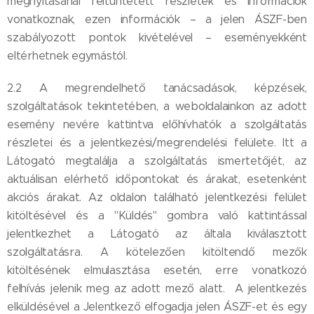
megnyitásánál feltüntetett részletek és információk
vonatkoznak, ezen információk – a jelen ÁSZF-ben
szabályozott pontok kivételével – eseményekként
eltérhetnek egymástól.
2.2 A megrendelhető tanácsadások, képzések,
szolgáltatások tekintetében, a weboldalainkon az adott
esemény nevére kattintva előhívhatók a szolgáltatás
részletei és a jelentkezési/megrendelési felülete. Itt a
Látogató megtalálja a szolgáltatás ismertetőjét, az
aktuálisan elérhető időpontokat és árakat, esetenként
akciós árakat. Az oldalon található jelentkezési felület
kitöltésével és a "Küldés" gombra való kattintással
jelentkezhet a Látogató az általa kiválasztott
szolgáltatásra. A kötelezően kitöltendő mezők
kitöltésének elmulasztása esetén, erre vonatkozó
felhívás jelenik meg az adott mező alatt. A jelentkezés
elküldésével a Jelentkező elfogadja jelen ÁSZF-et és egy