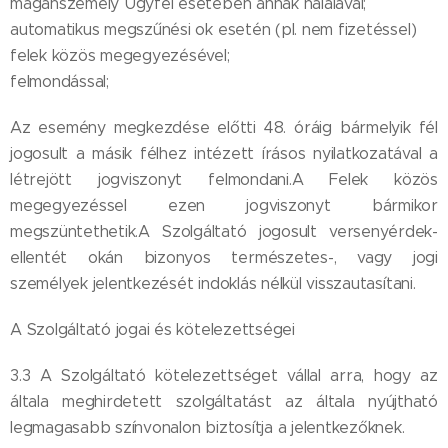
magánszemély Ügyfél esetében annak halálával;
automatikus megszűnési ok esetén (pl. nem fizetéssel)
felek közös megegyezésével;
felmondással;
Az esemény megkezdése előtti 48. óráig bármelyik fél
jogosult a másik félhez intézett írásos nyilatkozatával a
létrejött jogviszonyt felmondani.A Felek közös
megegyezéssel ezen jogviszonyt bármikor
megszüntethetik.A Szolgáltató jogosult versenyérdek-
ellentét okán bizonyos természetes-, vagy jogi
személyek jelentkezését indoklás nélkül visszautasítani.
A Szolgáltató jogai és kötelezettségei
3.3 A Szolgáltató kötelezettséget vállal arra, hogy az
általa meghirdetett szolgáltatást az általa nyújtható
legmagasabb színvonalon biztosítja a jelentkezőknek.