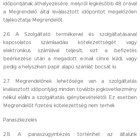
időpontjának áthelyezésére, melyről legkésőbb 48 órával
a Megrendelő által kiválasztott időpontot megelőzően
tájékoztatja Megrendelőt.
2.6 A Szolgáltató termékeivel és szolgáltatásaival
kapcsolatos számlaadási kötelezettségét vagy
elektronikus számlával teljesíti, ezt a befizetés
beérkezése után a megadott e-mail címre küldi, vagy
pedig a helyszínen papír alapú számlát bocsát ki.
2.7. Megrendelőnek lehetősége van a szolgáltatás
kiválasztott időpontjáig minden további jogkövetkezmény
nélkül elállni a szolgáltatás igénybevételétől. Ez esetben
Megrendelőt fizetési kötelezettség nem terheli.
Panaszkezelés
2.8. A panaszügyintézés történhet az általunk