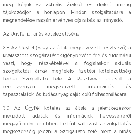
meg, kérjük az aktuális árakról és díjakról mindig
tájékozódjon a honlapon. Minden szolgáltatásra a
megrendelése napján érvényes díjszabás az irányadó.
Az Ügyfél jogai és kötelezettségei
3.8 Az Ügyfél (vagy az általa megnevezett résztvevő) a
kiválasztott szolgáltatások igénybevételére és tudomásul
veszi, hogy részvételével a foglaláskor aktuális
szolgáltatási árnak megfelelő fizetési kötelezettség
terheli Szolgáltató felé. A Résztvevő jogosult a
rendezvényen megszerzett információk és
tapasztalatok, és tudásanyag saját célú felhasználására.
3.9 Az Ügyfél köteles az általa a jelentkezéskor
megadott adatok és információk helyességéről
meggyőződni, az ebben történt változást a szolgáltatás
megkezdéséig jelezni a Szolgáltató felé, mert a hibás