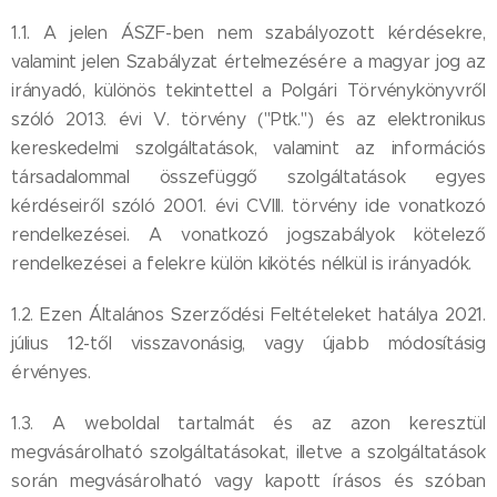
1.1. A jelen ÁSZF-ben nem szabályozott kérdésekre,
valamint jelen Szabályzat értelmezésére a magyar jog az
irányadó, különös tekintettel a Polgári Törvénykönyvről
szóló 2013. évi V. törvény ("Ptk.") és az elektronikus
kereskedelmi szolgáltatások, valamint az információs
társadalommal összefüggő szolgáltatások egyes
kérdéseiről szóló 2001. évi CVIII. törvény ide vonatkozó
rendelkezései. A vonatkozó jogszabályok kötelező
rendelkezései a felekre külön kikötés nélkül is irányadók.
1.2. Ezen Általános Szerződési Feltételeket hatálya 2021.
július 12-től visszavonásig, vagy újabb módosításig
érvényes.
1.3. A weboldal tartalmát és az azon keresztül
megvásárolható szolgáltatásokat, illetve a szolgáltatások
során megvásárolható vagy kapott írásos és szóban