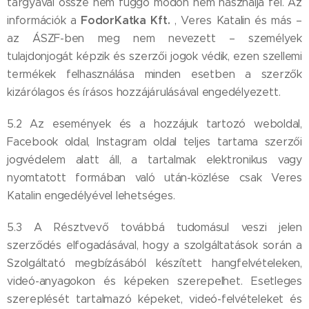
tárgyával össze nem függő módon nem használja fel. Az
FodorKatka Kft.
információk a
, Veres Katalin és más –
az ÁSZF-ben meg nem nevezett – személyek
tulajdonjogát képzik és szerzői jogok védik, ezen szellemi
termékek felhasználása minden esetben a szerzők
kizárólagos és írásos hozzájárulásával engedélyezett.
5.2 Az események és a hozzájuk tartozó weboldal,
Facebook oldal, Instagram oldal teljes tartama szerzői
jogvédelem alatt áll, a tartalmak elektronikus vagy
nyomtatott formában való után-közlése csak Veres
Katalin engedélyével lehetséges.
5.3 A Résztvevő továbbá tudomásul veszi jelen
szerződés elfogadásával, hogy a szolgáltatások során a
Szolgáltató megbízásából készített hangfelvételeken,
videó-anyagokon és képeken szerepelhet. Esetleges
szereplését tartalmazó képeket, videó-felvételeket és