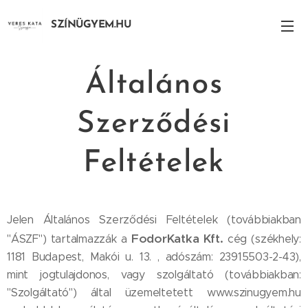
SZÍNÜGYEM.HU
Általános
Szerződési
Feltételek
Jelen Általános Szerződési Feltételek (továbbiakban
FodorKatka Kft.
"ÁSZF") tartalmazzák a
cég (székhely:
1181 Budapest, Makói u. 13. , adószám: 23915503-2-43),
mint jogtulajdonos, vagy szolgáltató (továbbiakban:
"Szolgáltató") által üzemeltetett www.szinugyem.hu