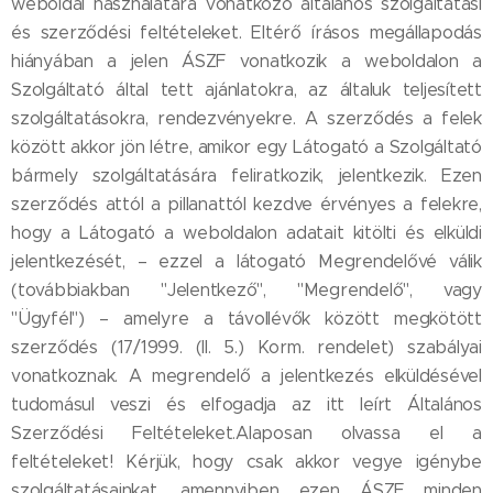
weboldal használatára vonatkozó általános szolgáltatási
és szerződési feltételeket. Eltérő írásos megállapodás
hiányában a jelen ÁSZF vonatkozik a weboldalon a
Szolgáltató által tett ajánlatokra, az általuk teljesített
szolgáltatásokra, rendezvényekre. A szerződés a felek
között akkor jön létre, amikor egy Látogató a Szolgáltató
bármely szolgáltatására feliratkozik, jelentkezik. Ezen
szerződés attól a pillanattól kezdve érvényes a felekre,
hogy a Látogató a weboldalon adatait kitölti és elküldi
jelentkezését, – ezzel a látogató Megrendelővé válik
(továbbiakban "Jelentkező", "Megrendelő", vagy
"Ügyfél") – amelyre a távollévők között megkötött
szerződés (17/1999. (II. 5.) Korm. rendelet) szabályai
vonatkoznak. A megrendelő a jelentkezés elküldésével
tudomásul veszi és elfogadja az itt leírt Általános
Szerződési Feltételeket.Alaposan olvassa el a
feltételeket! Kérjük, hogy csak akkor vegye igénybe
szolgáltatásainkat, amennyiben ezen ÁSZF minden