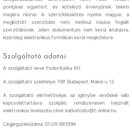
pontjával egyetért, és kötelező érvényűnek tekinti
magára nézve. A szerződéskötés nyelve magyar, a
megkötött szerződés nem minősül írásba foglalt
szerződésnek. Jelen dokumentum nem kerül iktatásra,
kizárólag elektronikus formában kerül megkötésre.
Szolgáltató adatai:
A szolgáltató neve: FodorKatka Kft.
A szolgáltató székhelye: 1181 Budapest, Makói u. 13.
A szolgáltató elérhetősége, az igénybe vevőkkel való
kapcsolattartásra szolgáló, rendszeresen használt
elektronikus levelezési címe: katkafodor@t-online.hu
Cégjegyzékszáma: 01-09-983994