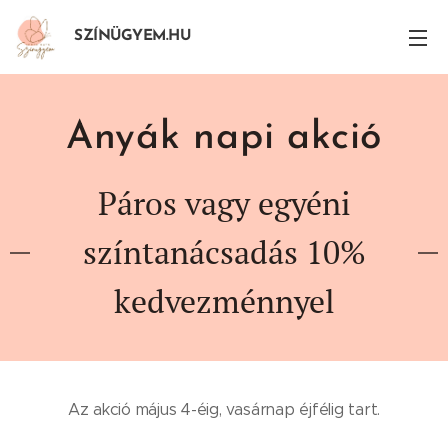
SZÍNÜGYEM.HU
Anyák napi akció
Páros vagy egyéni
színtanácsadás 10%
kedvezménnyel
Az akció május 4-éig, vasárnap éjfélig tart.