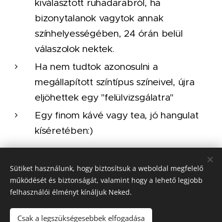
kiválasztott ruhadarabról, ha
bizonytalanok vagytok annak
színhelyességében, 24 órán belül
válaszolok nektek.
Ha nem tudtok azonosulni a
megállapított színtípus színeivel, újra
eljöhettek egy "felülvizsgálatra"
Egy finom kávé vagy tea, jó hangulat
kíséretében:)
Sütiket használunk, hogy biztosítsuk a weboldal megfelelő
© 2023 Veres Kata Szín-, és stílustanácsadás. Minden jog
működését és biztonságát, valamint hogy a lehető legjobb
fenntartva!
felhasználói élményt kínáljuk Neked.
ÁSZF
Csak a legszükségesebbek elfogadása
Adatvédelmi tájákoztató
Sütik