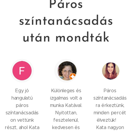
Páros
színtanácsadás
után mondták
Egy jó
Különleges és
Páros
hangulatú
izgalmas volt a
színtanácsadás
páros
munka Katával.
ra érkeztünk,
színtanácsadás
Nyitottan,
minden percét
on vettünk
fesztelenül,
élveztük! 😊
részt, ahol Kata
kedvesen és
Kata nagyon