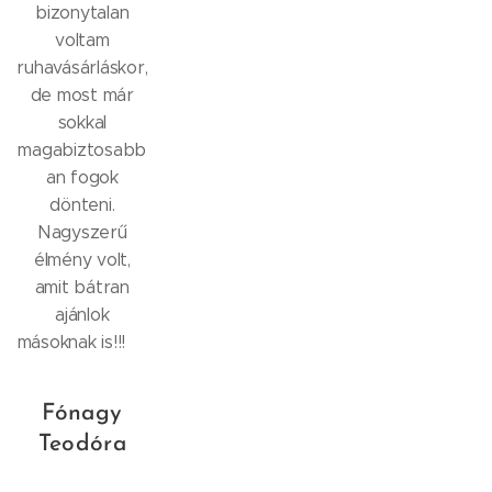
bizonytalan
voltam
ruhavásárláskor,
de most már
sokkal
magabiztosabb
an fogok
dönteni.
Nagyszerű
élmény volt,
amit bátran
ajánlok
másoknak is!!!💝
✨
Fónagy
Teodóra