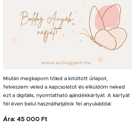
Miután megkapom tőled a kitöltött űrlapot,
felveszem veled a kapcsolatot és elküldöm neked
ezt a digitális, nyomtatható ajándékkártyát. A kártyát
fél éven belül használhatjátok fel anyukáddal.
Ára: 45 000 Ft