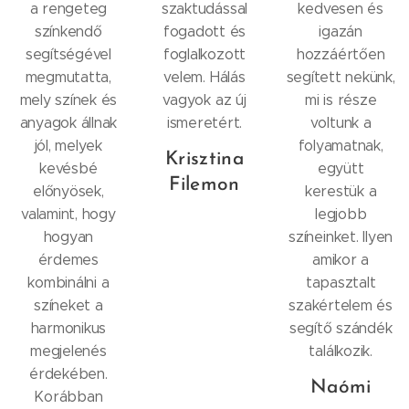
a rengeteg
szaktudással
kedvesen és
színkendő
fogadott és
igazán
segítségével
foglalkozott
hozzáértően
megmutatta,
velem. Hálás
segített nekünk,
mely színek és
vagyok az új
mi is része
anyagok állnak
ismeretért.
voltunk a
jól, melyek
folyamatnak,
Krisztina
kevésbé
együtt
Filemon
előnyösek,
kerestük a
valamint, hogy
legjobb
hogyan
színeinket. Ilyen
érdemes
amikor a
kombinálni a
tapasztalt
színeket a
szakértelem és
harmonikus
segítő szándék
megjelenés
találkozik.
érdekében.
Naómi
Korábban