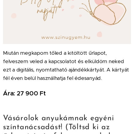
Miután megkapom tőled a kitöltött űrlapot,
felveszem veled a kapcsolatot és elküldöm neked
ezt a digitális, nyomtatható ajándékkártyát. A kártyát
fél éven belül használhatja fel édesanyád.
Ára: 27 900 Ft
Vásárolok anyukámnak egyéni
színtanácsadást! (Töltsd ki az