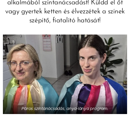
alkalmából színtanácsadást! Küldd el őt
vagy gyertek ketten és élvezzétek a színek
szépítő, fiatalító hatását!
Páros színtanácsadás, anya-lánya program.